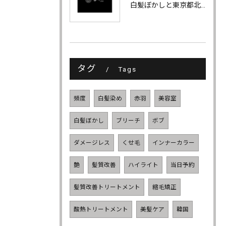
白髪ぼかしと東京都北区赤羽で職場で浮かない夏の明るめハイライトを楽しむ大人の引き算テク実践ガイド
タグ
Tags
頻度
白髪染め
赤羽
美容室
白髪ぼかし
ブリーチ
ボブ
ダメージレス
くせ毛
インナーカラー
艶
髪質改善
ハイライト
当日予約
髪質改善トリートメント
縮毛矯正
酸熱トリートメント
美髪ケア
韓国