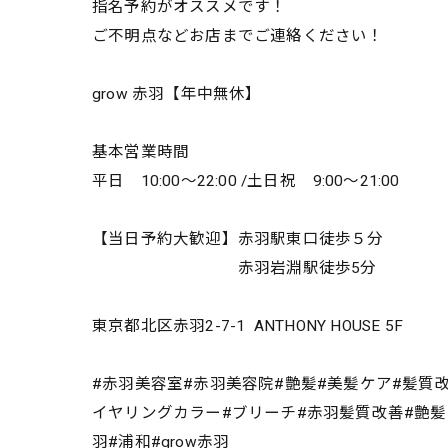
指名予約がオススメです！
ご不明点などお店までご連絡ください！
grow 赤羽【年中無休】
基本営業時間
平日 10:00～22:00 /土日祝 9:00～21:00
【当日予約大歓迎】赤羽駅東口徒歩５分
赤羽岩淵駅徒歩5分
東京都北区赤羽2-7-1 ANTHONY HOUSE 5F
#赤羽美容室#赤羽美容院#艶髪#美髪ケア#髪質
イヤリングカラー#ブリーチ#赤羽髪質改善#艶髪#絹髪
羽#浦和#grow赤羽