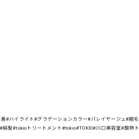
改善#ハイライト#グラデーションカラー#バレイヤージュ#縮
#tokioトリートメント#tokio#TOKIO#川口美容室#酸