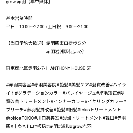
grow 赤羽【年中無休】
基本営業時間
平日 10:00～22:00 /土日祝 9:00～21:00
【当日予約大歓迎】赤羽駅東口徒歩５分
赤羽岩淵駅徒歩5分
東京都北区赤羽2-7-1 ANTHONY HOUSE 5F
#赤羽美容室#赤羽美容院#艶髪#美髪ケア#髪質改善#ハイラ
イト#グラデーションカラー#バレイヤージュ#縮毛矯正#髪
質改善トリートメント#インナーカラー#イヤリングカラー#
ブリーチ#赤羽髪質改善#艶髪#絹髪#tokioトリートメント
#tokio#TOKIO#川口美容室#酸熱トリートメント#韓国#赤羽
駅#十条#川口#板橋#赤羽#浦和#grow赤羽