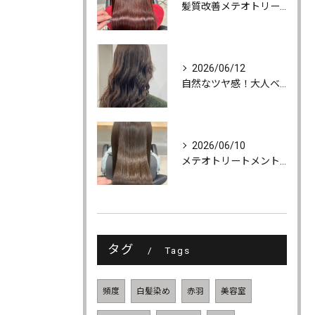
髪質改善メテオトリートメントでうるツヤ髪に♪
2026/06/12
自然なツヤ感！大人ベージュカラー
2026/06/10
メテオトリートメントでツヤ・柔らかさ・持続力UP
タグ
Tags
頻度
白髪染め
赤羽
美容室