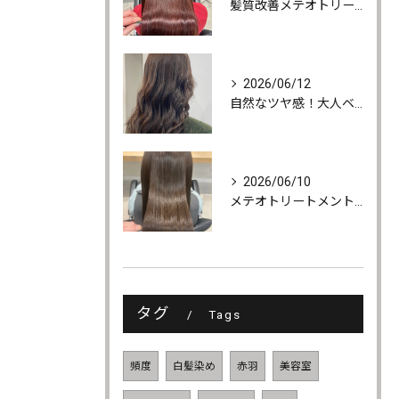
髪質改善メテオトリートメントでうるツヤ髪に♪
2026/06/12
自然なツヤ感！大人ベージュカラー
2026/06/10
メテオトリートメントでツヤ・柔らかさ・持続力UP
タグ
Tags
頻度
白髪染め
赤羽
美容室