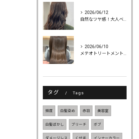
2026/06/12
自然なツヤ感！大人ベージュカラー
2026/06/10
メテオトリートメントでツヤ・柔らかさ・持続力UP
タグ
Tags
頻度
白髪染め
赤羽
美容室
白髪ぼかし
ブリーチ
ボブ
ダメージレス
くせ毛
インナーカラー