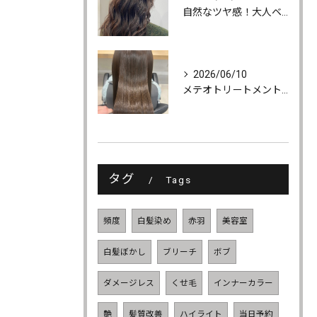
自然なツヤ感！大人ベージュカラー
2026/06/10
メテオトリートメントでツヤ・柔らかさ・持続力UP
タグ
Tags
頻度
白髪染め
赤羽
美容室
白髪ぼかし
ブリーチ
ボブ
ダメージレス
くせ毛
インナーカラー
艶
髪質改善
ハイライト
当日予約