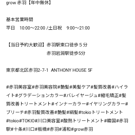
grow 赤羽【年中無休】
基本営業時間
平日 10:00～22:00 /土日祝 9:00～21:00
【当日予約大歓迎】赤羽駅東口徒歩５分
赤羽岩淵駅徒歩5分
東京都北区赤羽2-7-1 ANTHONY HOUSE 5F
#赤羽美容室#赤羽美容院#艶髪#美髪ケア#髪質改善#ハイラ
イト#グラデーションカラー#バレイヤージュ#縮毛矯正#髪
質改善トリートメント#インナーカラー#イヤリングカラー#
ブリーチ#赤羽髪質改善#艶髪#絹髪#tokioトリートメント
#tokio#TOKIO#川口美容室#酸熱トリートメント#韓国#赤羽
駅#十条#川口#板橋#赤羽#浦和#grow赤羽