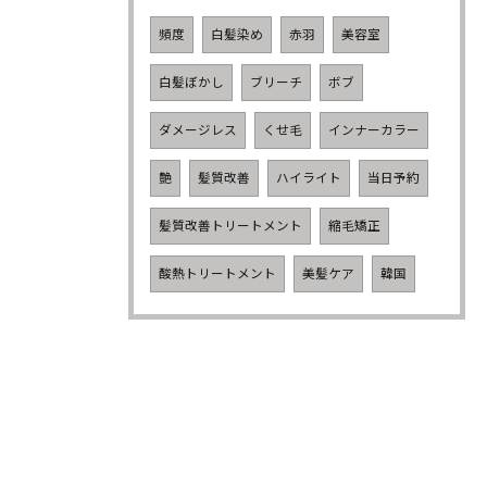
頻度
白髪染め
赤羽
美容室
白髪ぼかし
ブリーチ
ボブ
ダメージレス
くせ毛
インナーカラー
艶
髪質改善
ハイライト
当日予約
髪質改善トリートメント
縮毛矯正
酸熱トリートメント
美髪ケア
韓国