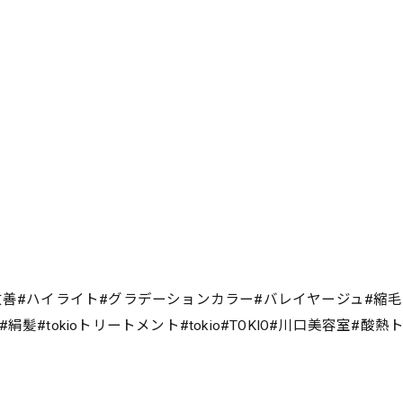
改善#ハイライト#グラデーションカラー#バレイヤージュ#縮
#tokioトリートメント#tokio#TOKIO#川口美容室#酸