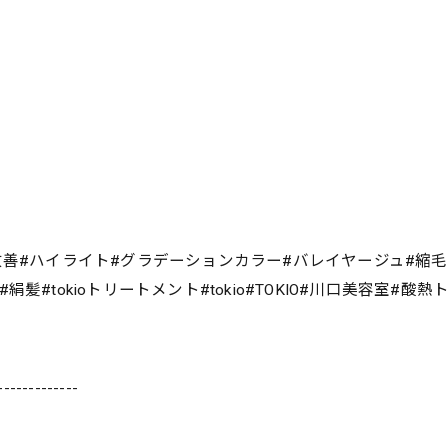
改善#ハイライト#グラデーションカラー#バレイヤージュ#縮
#tokioトリートメント#tokio#TOKIO#川口美容室#酸
-------------