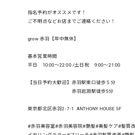
指名予約がオススメです！
ご不明点などお店までご連絡ください！
grow 赤羽【年中無休】
基本営業時間
平日 10:00～22:00 /土日祝 9:00～21:00
【当日予約大歓迎】赤羽駅東口徒歩５分
赤羽岩淵駅徒歩5分
東京都北区赤羽2-7-1 ANTHONY HOUSE 5F
#赤羽美容室#赤羽美容院#艶髪#美髪ケア#髪質
イヤリングカラー#ブリーチ#赤羽髪質改善#艶髪#絹髪