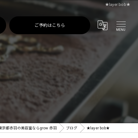
★layer bob★
ご予約はこちら
東京都赤羽の美容室ならgrow 赤羽
ブログ
★layer bob★