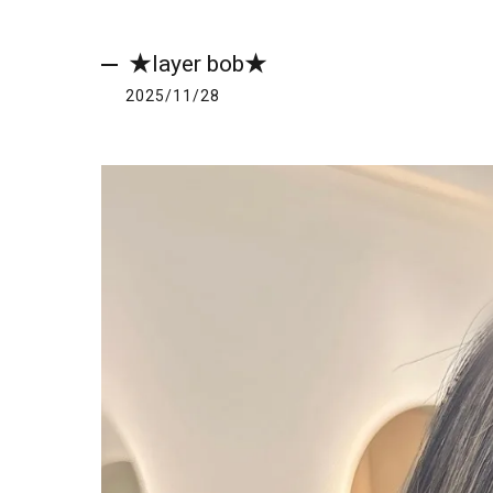
★layer bob★
2025/11/28