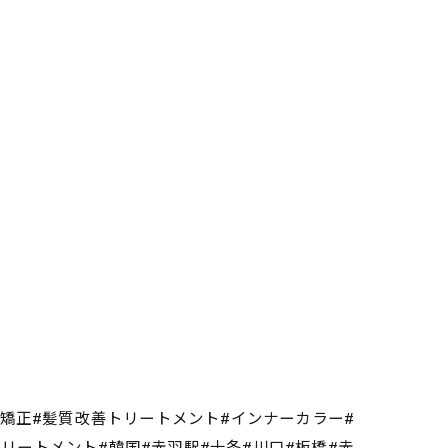
毛矯正#髪質改善トリートメント#インナーカラー#
熱トリートメント#韓国#赤羽駅#十条#川口#板橋#赤