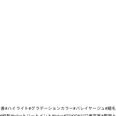
改善#ハイライト#グラデーションカラー#バレイヤージュ#縮
#tokioトリートメント#tokio#TOKIO#川口美容室#酸