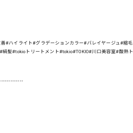
改善#ハイライト#グラデーションカラー#バレイヤージュ#縮
#tokioトリートメント#tokio#TOKIO#川口美容室#酸
-------------