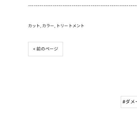
---------------------------------------------------------
カット
カラー
トリートメント
< 前のページ
#ダメ