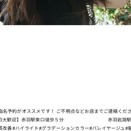
にて！！ 指名予約がオススメです！ ご不明点などお店までご連絡くださ
:00 【当日予約大歓迎】赤羽駅東口徒歩５分 赤羽岩淵駅徒歩5分 
#髪質改善#ハイライト#グラデーションカラー#バレイヤージュ