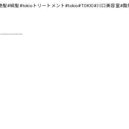
絹髪#tokioトリートメント#tokio#TOKIO#川口美容室
-------------