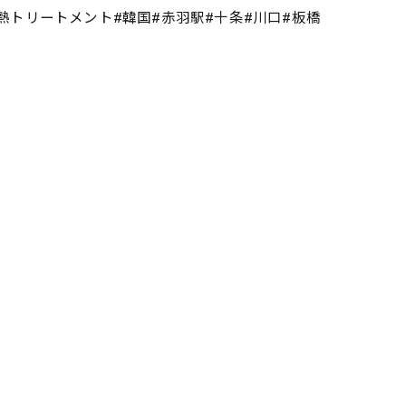
#酸熱トリートメント#韓国#赤羽駅#十条#川口#板橋