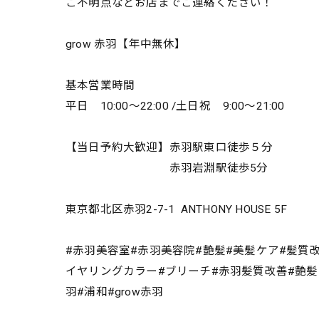
ご不明点などお店までご連絡ください！
grow 赤羽【年中無休】
基本営業時間
平日 10:00～22:00 /土日祝 9:00～21:00
【当日予約大歓迎】赤羽駅東口徒歩５分
赤羽岩淵駅徒歩5分
東京都北区赤羽2-7-1 ANTHONY HOUSE 5F
#赤羽美容室#赤羽美容院#艶髪#美髪ケア#髪質
イヤリングカラー#ブリーチ#赤羽髪質改善#艶髪#絹髪
羽#浦和#grow赤羽