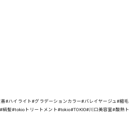
改善#ハイライト#グラデーションカラー#バレイヤージュ#縮
#tokioトリートメント#tokio#TOKIO#川口美容室#酸