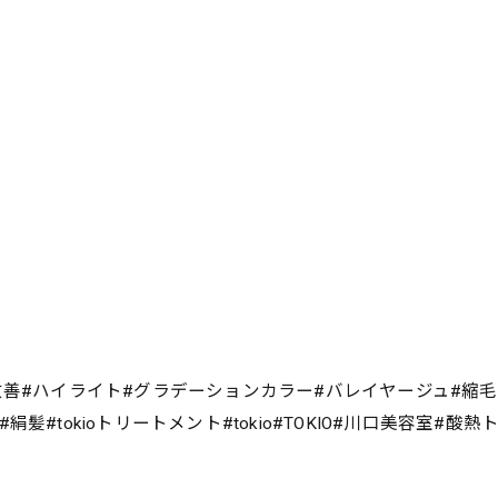
改善#ハイライト#グラデーションカラー#バレイヤージュ#縮
#tokioトリートメント#tokio#TOKIO#川口美容室#酸