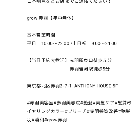
ご不明点などお店までご連絡ください！
grow 赤羽【年中無休】
基本営業時間
平日 10:00～22:00 /土日祝 9:00～21:00
【当日予約大歓迎】赤羽駅東口徒歩５分
赤羽岩淵駅徒歩5分
東京都北区赤羽2-7-1 ANTHONY HOUSE 5F
#赤羽美容室#赤羽美容院#艶髪#美髪ケア#髪質
イヤリングカラー#ブリーチ#赤羽髪質改善#艶髪#絹髪
羽#浦和#grow赤羽