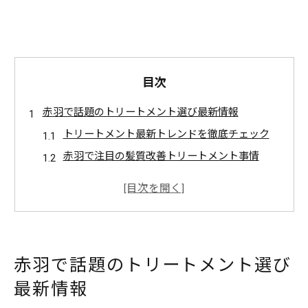
目次
赤羽で話題のトリートメント選び最新情報
トリートメント最新トレンドを徹底チェック
赤羽で注目の髪質改善トリートメント事情
美容サロンのトリートメント選び方ガイド
実際の声から見る人気トリートメント特徴
髪質に合うトリートメントの見極め方
あなたの髪質に合うトリートメント発見術
赤羽で話題のトリートメント選び
髪質別トリートメント選びのポイント紹介
最新情報
トリートメント効果が実感できる選び方