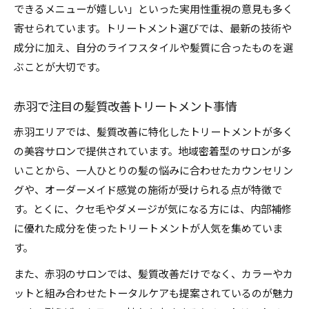
髪質改善効果を高めるトリートメント選び
できるメニューが嬉しい」といった実用性重視の意見も多く
実体験から学ぶ赤羽のヘアケア最前線
寄せられています。トリートメント選びでは、最新の技術や
体験談で分かるトリートメント効果の違い
成分に加え、自分のライフスタイルや髪質に合ったものを選
ぶことが大切です。
口コミで人気のトリートメントを徹底分析
赤羽で実感した髪質改善トリートメント体験
赤羽で注目の髪質改善トリートメント事情
実例から学ぶ美容サロン選びのポイント
赤羽エリアでは、髪質改善に特化したトリートメントが多く
トリートメントの持続力に関する実体験
の美容サロンで提供されています。地域密着型のサロンが多
髪質改善なら知っておきたい今注目の方法
いことから、一人ひとりの髪の悩みに合わせたカウンセリン
話題の髪質改善トリートメント最新情報
グや、オーダーメイド感覚の施術が受けられる点が特徴で
プロが教えるトリートメント活用テクニック
す。とくに、クセ毛やダメージが気になる方には、内部補修
赤羽で選ばれる髪質改善プログラムとは
に優れた成分を使ったトリートメントが人気を集めていま
トリートメント効果を高めるホームケア術
す。
今注目の髪質改善方法を徹底解析
また、赤羽のサロンでは、髪質改善だけでなく、カラーやカ
ットと組み合わせたトータルケアも提案されているのが魅力