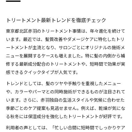
赤羽で自分に合うトリートメントの探し方
髪質診断で最適トリートメントを見つける方法
美容師おすすめトリートメントの特徴とは
トリートメント最新トレンドを徹底チェック
トレンドを押さえた赤羽エリア髪質改善ガイド
東京都北区赤羽のトリートメント事情は、年々進化を続けて
赤羽で流行の髪質改善トリートメントとは
います。最近では、髪質改善やダメージケアに特化したトリ
ートメントが主流となり、サロンごとにオリジナルの施術メ
トリートメントの最新成分と効果を解説
ニューを展開するケースも増えました。特に髪の内側から補
髪質改善に強いサロンの選び方ポイント
修する最新成分配合のトリートメントや、短時間で効果が実
トリートメントで叶う美髪への近道
感できるクイックタイプが人気です。
トレンド継続中の髪質改善技術の比較
トレンドとしては、髪のツヤや手触りを重視したメニュー
悩み別に考えるトリートメントの選び方
や、カラーやパーマとの同時施術ができるものが注目されて
ダメージ別トリートメント選びの秘訣
います。さらに、赤羽独自の生活スタイルや気候に合わせた
くせ毛や広がりに最適なトリートメント解説
季節ごとのケア提案も見逃せません。例えば、乾燥が気にな
乾燥・パサつき対策のトリートメント活用法
る秋冬には保湿成分を強化したトリートメントが好評です。
悩みに応じたトリートメントの選択ポイント
利用者の声としては、「忙しい合間に短時間でしっかりケア