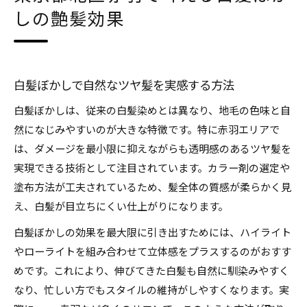
しの艶髪効果
白髪ぼかし施術が自然派に選ばれる理由
白髪ぼかしなら周囲に気づかれにくい仕上がり
赤羽エリアで人気の白髪ぼかし技術とは
白髪ぼかしのナチュラルさを保つコツ
白髪ぼかしで自然なツヤ髪を実感する方法
白髪ぼかし施術が人気な理由と髪質改善の魅力
白髪ぼかしは、従来の白髪染めとは異なり、地毛の色味と自
白髪ぼかしが髪質改善と好相性な理由
然になじみやすいのが大きな特徴です。特に赤羽エリアで
は、ダメージを最小限に抑えながらも透明感のあるツヤ髪を
ダメージレスな白髪ぼかし施術の魅力
実現できる技術として注目されています。カラー剤の選定や
白髪ぼかしで髪のハリコシもアップ
塗布方法が工夫されているため、髪全体の質感が柔らかく見
髪質改善と白髪ぼかしの組み合わせ効果
え、白髪が目立ちにくい仕上がりになります。
根元からふんわりと仕上がる白髪ぼかし術
白髪ぼかしの効果を最大限に引き出すためには、ハイライト
赤羽で話題の白髪ぼかし効果が評判の秘密
やローライトを組み合わせて立体感をプラスするのがおすす
白髪ぼかしが赤羽で口コミ評価の高い理由
めです。これにより、伸びてきた白髪も自然に馴染みやすく
白髪ぼかしの効果が見えるビフォーアフター
なり、忙しい方でもスタイルの維持がしやすくなります。実
評判を呼ぶ白髪ぼかしの施術ポイント