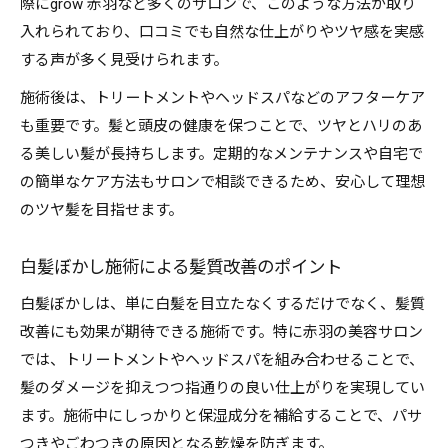
際にgrow 赤羽など多くのサロンで、このような方法が取り
白髪ぼかし技術が長持ちする秘訣を解説
入れられており、口コミでも自然な仕上がりやツヤ感を実感
赤羽で選ばれる白髪ぼかしサロンの特徴
する声が多く見受けられます。
ツヤを引き出す白髪ぼかしのポイントを徹底解説
施術後は、トリートメントやヘッドスパなどのアフターケア
白髪ぼかしで輝くツヤ髪を作るコツ
も重要です。髪と頭皮の健康を保つことで、ツヤとハリのあ
る美しい髪が長持ちします。定期的なメンテナンスや自宅で
白髪ぼかし施術時に意識したいケア方法
の簡単なケア方法もサロンで相談できるため、安心して理想
サロンで叶う白髪ぼかしのツヤ感アップ術
のツヤ髪を目指せます。
髪質や状態別の白髪ぼかしポイント解説
白髪ぼかしでダメージを抑える秘訣
白髪ぼかし施術による髪質改善のポイント
白髪ぼかしならカラーで叶うストレスフリーな髪
白髪ぼかしは、単に白髪を目立たなくするだけでなく、髪質
白髪ぼかしでストレスフリーな毎日を叶える
改善にも効果が期待できる施術です。特に赤羽の美容サロン
カラーと白髪ぼかしの相性とメリット
では、トリートメントやヘッドスパを組み合わせることで、
白髪ぼかし施術後の色持ちを高めるコツ
髪のダメージを抑えつつ指通りの良い仕上がりを実現してい
白髪ぼかしで繰り返し染めなくて済む理由
ます。施術中にしっかりと保湿成分を補給することで、パサ
ストレスを感じにくい白髪ぼかしの特徴
つきやごわつきの原因となる乾燥を防ぎます。