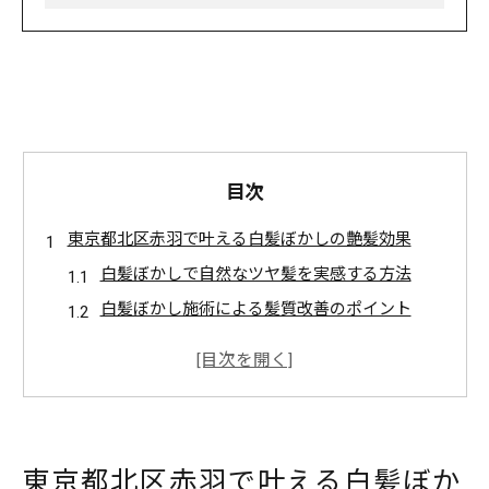
目次
東京都北区赤羽で叶える白髪ぼかしの艶髪効果
白髪ぼかしで自然なツヤ髪を実感する方法
白髪ぼかし施術による髪質改善のポイント
赤羽で白髪ぼかしが注目される理由とは
サロン選びで差が出る白髪ぼかしの効果
口コミで話題の白髪ぼかし体験レポート
自然な仕上がりを望む方に白髪ぼかしがおすすめ
東京都北区赤羽で叶える白髪ぼか
白髪ぼかしで叶うナチュラルな印象の秘訣