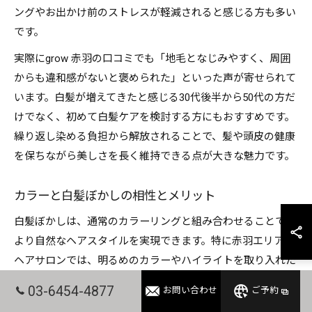
ングやお出かけ前のストレスが軽減されると感じる方も多い
です。
実際にgrow 赤羽の口コミでも「地毛となじみやすく、周囲
からも違和感がないと褒められた」といった声が寄せられて
います。白髪が増えてきたと感じる30代後半から50代の方だ
けでなく、初めて白髪ケアを検討する方にもおすすめです。
繰り返し染める負担から解放されることで、髪や頭皮の健康
を保ちながら美しさを長く維持できる点が大きな魅力です。
カラーと白髪ぼかしの相性とメリット
白髪ぼかしは、通常のカラーリングと組み合わせることで、
より自然なヘアスタイルを実現できます。特に赤羽エリアの
ヘアサロンでは、明るめのカラーやハイライトを取り入れた
白髪ぼかしが人気です。髪全体に透明感や立体感が生まれ、
03-6454-4877
お問い合わせ
ご予約
白髪の浮きも目立ちにくくなります。