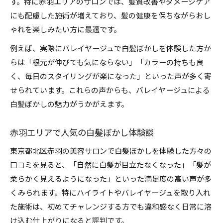
す。特に赤羽エリアのサロンでは、髪質改善やダメージケア
髪質改善メニューと白髪ぼかしの選び方
にも配慮した施術が増えており、髪の健康を保ちながらおし
ダメージレス白髪ぼかしの実現ポイント
ゃれを楽しみたい方に最適です。
髪質改善で白髪ぼかしの持続力が向上する理由
例えば、実際にバレイヤージュで白髪ぼかしを体験した方か
白髪ぼかし施術後の髪質ケア方法を解説
らは「根元が伸びても気にならない」「カラーの持ちも良
理想のバレイヤージュが続く理由とは
く、毎日のスタイリングが楽になった」といった声が多く寄
白髪ぼかしで理想のバレイヤージュを長持ちさ
せられています。これらの声からも、バレイヤージュによる
せるコツ
白髪ぼかしの魅力がうかがえます。
バレイヤージュ施術後の白髪ぼかしケア法紹介
赤羽エリアで人気の白髪ぼかし体験談
白髪ぼかしの持続性を高めるポイントを解説
バレイヤージュと白髪ぼかしの組み合わせ効果
東京都北区赤羽の美容サロンで白髪ぼかしを体験した方々の
口コミを見ると、「自然に白髪が目立たなくなった」「髪が
白髪ぼかしで色落ちしにくい髪へ導く方法
柔らかく見えるようになった」といった満足度の高い声が多
白髪が目立たないヘアカラー選びの極意
くみられます。特にハイライトやバレイヤージュを取り入れ
白髪ぼかしで目立ちにくいカラーの選び方
た施術は、初めてチャレンジする方でも違和感なく日常に溶
白髪ぼかしカラーとバレイヤージュの違い
け込む仕上がりになると評判です。