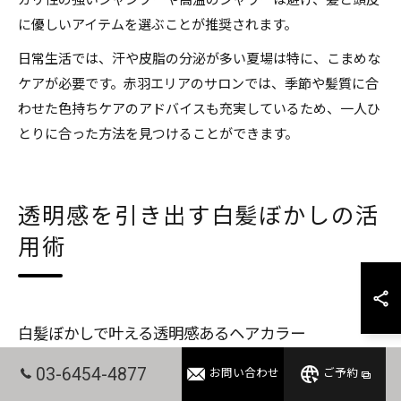
カリ性の強いシャンプーや高温のシャワーは避け、髪と頭皮
に優しいアイテムを選ぶことが推奨されます。
日常生活では、汗や皮脂の分泌が多い夏場は特に、こまめな
ケアが必要です。赤羽エリアのサロンでは、季節や髪質に合
わせた色持ちケアのアドバイスも充実しているため、一人ひ
とりに合った方法を見つけることができます。
透明感を引き出す白髪ぼかしの活
用術
白髪ぼかしで叶える透明感あるヘアカラー
白髪ぼかしは、従来の白髪染めと比較して透明感あふれるヘ
03-6454-4877
お問い合わせ
ご予約
アカラーを実現できる点が大きな魅力です。一般的な白髪染