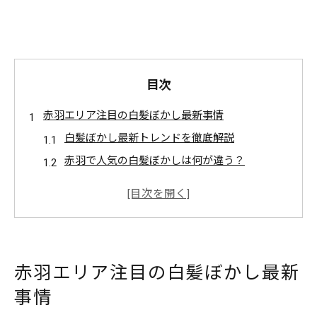
目次
赤羽エリア注目の白髪ぼかし最新事情
白髪ぼかし最新トレンドを徹底解説
赤羽で人気の白髪ぼかしは何が違う？
ホットペッパービューティーで探す白髪ぼかし
サロン
赤羽の美容室で叶う白髪ぼかし体験談
白髪ぼかしの評判や口コミをチェックしよう
赤羽エリア注目の白髪ぼかし最新
自然に目立たない白髪ぼかしの魅力発見
事情
白髪ぼかしで自然な仕上がりを実現する方法
目立たせない白髪ぼかしのデザインポイント