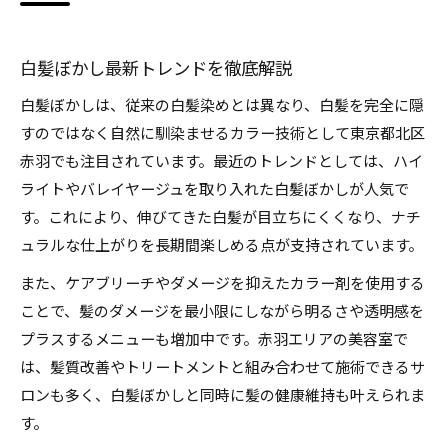
白髪ぼかしがもたらす透明感と立体感の魅力
白髪ぼかしはなぜ自然に見えるのかを解説
白髪ぼかし最新トレンドを徹底解説
美容室で叶うナチュラルな白髪ぼかし体験
白髪ぼかしは、従来の白髪染めとは異なり、白髪を完全に隠
髪質改善も叶う白髪ぼかしトレンド特集
すのではなく自然に馴染ませるカラー技術として東京都北区
白髪ぼかしで髪質改善が期待できる理由
赤羽でも注目されています。最近のトレンドとしては、ハイ
ライトやバレイヤージュを取り入れた白髪ぼかしが人気で
髪を傷めにくい白髪ぼかし施術とは
す。これにより、伸びてきた白髪が目立ちにくくなり、ナチ
トリートメントと白髪ぼかしの相性を紹介
ュラルな仕上がりを長期間楽しめる点が支持されています。
白髪ぼかしの最新トレンドと髪質改善効果
また、ケアブリーチやダメージを抑えたカラー剤を使用する
サロンで選ばれる白髪ぼかしメニューの特徴
ことで、髪のダメージを最小限にしながら明るさや透明感を
白髪染めとの違いがわかる選び方ガイド
プラスするメニューも増加中です。赤羽エリアの美容室で
白髪ぼかしと白髪染めの違いと選び方
は、髪質改善やトリートメントと組み合わせて施術できるサ
長持ちする白髪ぼかしのメリットを解説
ロンも多く、白髪ぼかしと同時に髪の健康維持も叶えられま
白髪ぼかしは何ヶ月もつ？持続期間を比較
す。
白髪染めと迷う方へ白髪ぼかしの魅力紹介