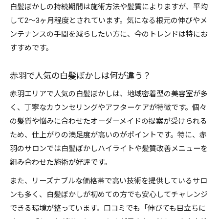
白髪ぼかしの持続期間は施術方法や髪質によりますが、平均
美容室で相談したい白髪ぼかしのポイント
して2〜3ヶ月程度とされています。気になる根元の伸びやメ
長持ちスタイルに導く白髪ぼかしの秘訣
ンテナンスの手間を減らしたい方に、今のトレンドは特にお
白髪ぼかしを長持ちさせるケア方法
すすめです。
サロンでおすすめの白髪ぼかし持続テク
赤羽で人気の白髪ぼかしは何が違う？
白髪ぼかしとトリートメントの相乗効果
おしゃれを保つ白髪ぼかしのホームケア
赤羽エリアで人気の白髪ぼかしは、地域密着型の美容室が多
く、丁寧なカウンセリングやアフターケアが特徴です。個々
白髪ぼかしの色持ちを良くするポイント
の髪質や悩みに合わせたオーダーメイドの提案が受けられる
透明感を引き出す白髪ぼかしの活用術
ため、仕上がりの満足度が高いのがポイントです。特に、赤
白髪ぼかしで叶える透明感あるヘアカラー
羽のサロンでは白髪ぼかしハイライトや髪質改善メニューを
ハイライトを使った白髪ぼかしテクニック
組み合わせた施術が好評です。
白髪ぼかしとイルミナカラーの魅力解説
また、リーズナブルな価格帯で高い技術を提供しているサロ
美容室で選ぶ透明感重視の白髪ぼかし術
ンも多く、白髪ぼかしが初めての方でも安心してチャレンジ
赤羽エリアで人気の透明感白髪ぼかし体験
できる環境が整っています。口コミでも「伸びても目立ちに