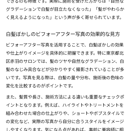
できるのも特徴です。実際に施術を受けた方からは「自然な
白髪ぼかし後の艶やかな髪になる理由とは
グラデーションで白髪が目立たなくなった」「髪がやわらか
自然な艶髪を実感できる白髪ぼかし法
く見えるようになった」という声が多く寄せられています。
白髪ぼかし施術前後の変化を画像で比較
白髪ぼかしのビフォーアフター写真の効果的な見方
白髪ぼかしが叶える自然な仕上がりのコツ
白髪ぼかしで自然に見せるための工夫とは
ビフォーアフター写真を活用することで、白髪ぼかしの効果
や仕上がりイメージを具体的に把握できます。特に東京都北
自然な仕上がりを実現する白髪ぼかし技術
区赤羽のサロンでは、髪のツヤや自然なグラデーション、白
白髪ぼかしで目立たない髪色を作る方法
髪のなじみ具合などが分かりやすく撮影されていることが多
白髪ぼかしの失敗を防ぐ仕上がりポイント
いです。写真を見る際は、白髪の量や分布、施術後の色味の
自然な印象を与える白髪ぼかしの選び方
変化を比較するのがポイントです。
美髪を目指す人へ贈るビフォーアフター体験記
また、髪質や長さ、施術方法による違いも重要なチェックポ
白髪ぼかし体験記で変わる美髪の秘訣
イントとなります。例えば、ハイライトやトリートメントを
白髪ぼかし実践者のリアルなビフォーアフター
組み合わせた場合の仕上がりや、ショートやボブスタイルで
白髪ぼかし体験談から分かる施術の満足度
の変化など、実際の写真から自分に合うスタイルをイメージ
美髪を叶える白髪ぼかし体験の声を紹介
しやすくなります。気になる点があれば、事前に美容師に相