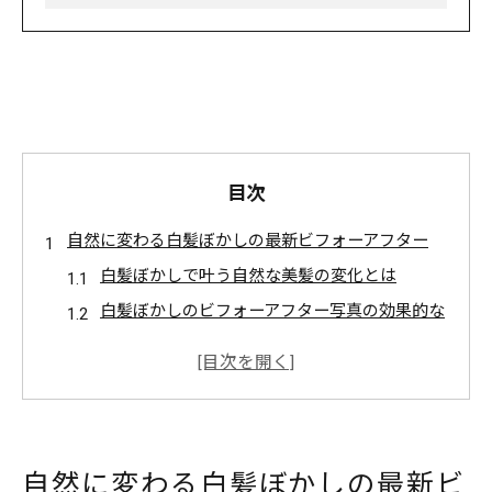
目次
自然に変わる白髪ぼかしの最新ビフォーアフター
白髪ぼかしで叶う自然な美髪の変化とは
白髪ぼかしのビフォーアフター写真の効果的な
見方
自然に見せる白髪ぼかしの最新技術を解説
白髪ぼかしビフォーアフターで理想の髪型へ
髪質を活かす白髪ぼかしのポイント紹介
自然に変わる白髪ぼかしの最新ビ
白髪対策を考えるなら注目のぼかし体験談