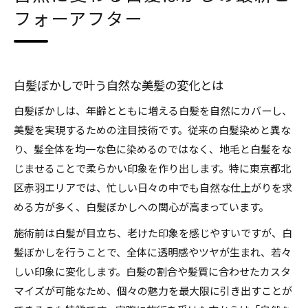
フォーアフター
白髪ぼかし体験談から学ぶ自然な仕上がり
実際に白髪ぼかしを試した方のリアルな感想
自然な白髪ぼかしを選ぶ人の決め手とは
白髪ぼかし体験前後の髪質変化を徹底紹介
白髪ぼかしで叶う自然な美髪の変化とは
白髪ぼかしで満足した体験者の声を紹介
白髪ぼかしは、年齢とともに増える白髪を自然にカバーし、
髪質改善へ導く美しい白髪ぼかし事例集
美髪を実現するための注目技術です。従来の白髪染めと異な
白髪ぼかし事例で見る髪質改善のポイント
り、髪全体を均一な色に染めるのではなく、地毛と白髪をな
じませることで柔らかい印象を作り出します。特に東京都北
美髪を実現する白髪ぼかしの施術例紹介
区赤羽エリアでは、忙しい日々の中でも自然な仕上がりを求
白髪ぼかしで髪が変わる事例の特徴とは
める方が多く、白髪ぼかしへの関心が高まっています。
髪質改善と白髪ぼかしの相乗効果を解説
施術前は白髪が目立ち、老けた印象を感じやすいですが、白
白髪ぼかし事例から学ぶケア方法とは
髪ぼかしを行うことで、全体に透明感やツヤが生まれ、若々
艶髪への近道はビフォーアフター画像で実感
しい印象に変化します。白髪の割合や髪質に合わせたカスタ
白髪ぼかしで手に入れる艶髪の秘訣紹介
マイズが可能なため、個々の魅力を最大限に引き出すことが
ビフォーアフター画像で分かる白髪ぼかし効果