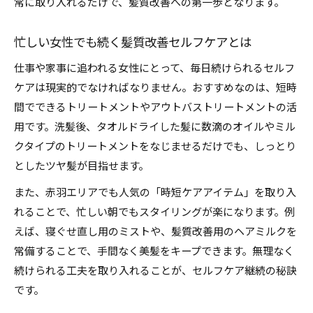
常に取り入れるだけで、髪質改善への第一歩となります。
髪質改善のセルフケアで潤いを保つ習慣
パサつき対策に役立つ髪質改善アイデア集
忙しい女性でも続く髪質改善セルフケアとは
サラツヤ髪へ導く赤羽発セルフケア手順
仕事や家事に追われる女性にとって、毎日続けられるセルフ
髪質改善でサラツヤ髪を目指す基本手順
ケアは現実的でなければなりません。おすすめなのは、短時
間でできるトリートメントやアウトバストリートメントの活
赤羽発セルフケアで髪質改善を実感しよう
用です。洗髪後、タオルドライした髪に数滴のオイルやミル
自宅で叶えるサラツヤ髪質改善の流れ
クタイプのトリートメントをなじませるだけでも、しっとり
髪質改善のセルフケアで美髪を手に入れる
としたツヤ髪が目指せます。
赤羽エリア流髪質改善セルフケアの進め方
また、赤羽エリアでも人気の「時短ケアアイテム」を取り入
続けやすい髪質改善のホームケア習慣
れることで、忙しい朝でもスタイリングが楽になります。例
髪質改善を習慣化するホームケアの秘訣
えば、寝ぐせ直し用のミストや、髪質改善用のヘアミルクを
忙しい女性に最適な髪質改善ルーチン紹介
常備することで、手間なく美髪をキープできます。無理なく
続けやすい髪質改善ホームケアのポイント
続けられる工夫を取り入れることが、セルフケア継続の秘訣
髪質改善で毎日が楽しくなるケア方法
です。
髪質改善を続けるためのモチベーション維持