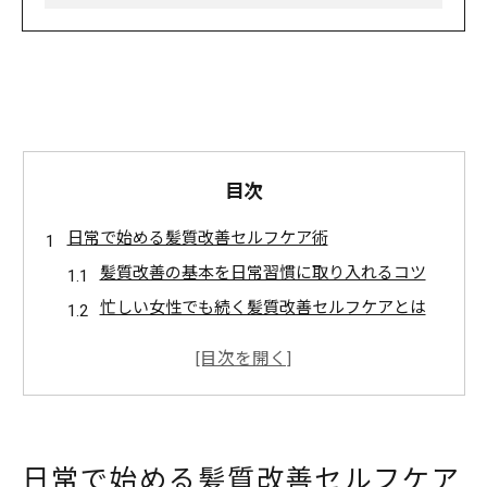
目次
日常で始める髪質改善セルフケア術
髪質改善の基本を日常習慣に取り入れるコツ
忙しい女性でも続く髪質改善セルフケアとは
自宅でできる簡単髪質改善のベースづくり
髪質改善を叶える毎日のヘアケアポイント
髪質改善で朝のスタイリングが楽になる理由
自宅で叶う赤羽エリアの髪質改善法
日常で始める髪質改善セルフケア
髪質改善を自宅で始める赤羽発の方法解説