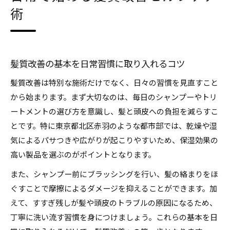
術
自宅で叶う髪質改善のおすすめルーチン
赤羽エリア女性向け髪質改善セルフケア術
サロン級髪質改善を家で体感するヒント
自宅ケアで髪質改善を実感する具体的な手順
髪質改善の基本を日常習慣に取り入れるコツ
髪の悩みを自分で改善するコツとは
髪質改善は特別な施術だけでなく、日々の習慣を見直すこと
髪質改善で解決するパサつきやうねりの悩み
から始まります。まず大切なのは、毎日のシャンプーやトリ
ートメントの選び方を意識し、髪と頭皮への負担を減らすこ
自分でできる髪質改善のポイントを押さえる
とです。特に東京都北区赤羽のような都市部では、乾燥や湿
髪質改善セルフケアで悩みを根本から見直す
気によるパサつきや広がりが起こりやすいため、保湿効果の
悩みに合わせた髪質改善のセルフケア選び方
高い製品を選ぶのがポイントとなります。
髪質改善で自信が持てる毎日を手に入れる方法
また、シャンプー前にブラッシングを行い、髪の絡まりをほ
パサつきうねり対策の髪質改善ポイント
ぐすことで摩擦によるダメージを抑えることができます。加
髪質改善でパサつきとさよならする方法
えて、すすぎ残しが髪や頭皮のトラブルの原因になるため、
うねりを抑える髪質改善のコツを徹底解説
丁寧に洗い流す習慣を身につけましょう。これらの基本を日
髪質改善でまとまりやすい髪を手に入れる