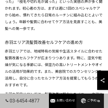
った」「枝毛や切れ毛が減った」といった実感の声が多く聞
かれます。初心者の方は、まずは週に1回のスペシャルケア
から始め、慣れてきたら日常のルーチンに組み込むとよいで
しょう。年齢や髪質に合わせてケア方法を見直すことも、美
髪への第一歩です。
赤羽エリア流髪質改善セルフケアの進め方
赤羽エリアでは、地域特有の気候や生活スタイルに合わせた
髪質改善セルフケアが広まりつつあります。特に、湿気や乾
燥が気になる季節には、保湿力の高いトリートメントやオイ
ルの活用が効果的です。また、美容院でのカウンセリングを
活用し、自分に合ったセルフケア方法を提案してもらうのも
おすすめです。
赤羽の美容サロンでは、髪質改善に特化したメニューやアド
03-6454-4877
お問い合わせ
ご予約
バイスを提供している店舗も多く、サロンで得た知識を自宅
ケアに活かすことで、効率的な髪質改善が可能となります。