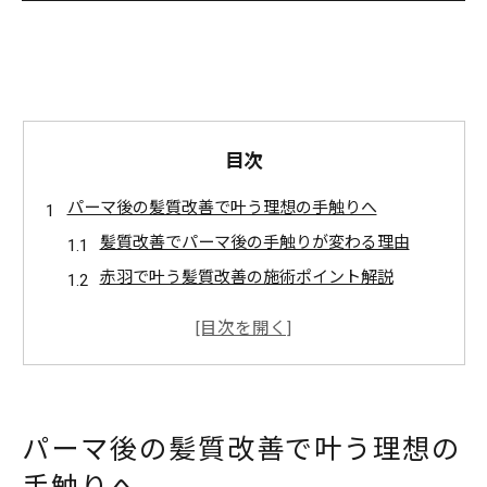
目次
パーマ後の髪質改善で叶う理想の手触りへ
髪質改善でパーマ後の手触りが変わる理由
赤羽で叶う髪質改善の施術ポイント解説
パーマによる髪のパサつきと髪質改善の関係
髪質改善でキューティクルを守る重要性とは
セルフケアを取り入れた髪質改善の実践方法
うるおい続く髪質改善セルフケアの秘訣
パーマ後の髪質改善で叶う理想の
髪質改善で実現するうるおい髪のセルフケア
パーマ後の髪質改善におすすめセルフケア法