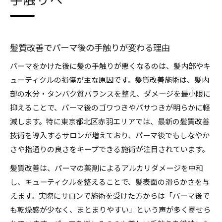
手触りへ
キューティクル保護を意識した髪質改善術
髪質改善を続けるための日常ケアと注意点
セルフケアと髪質改善の相乗効果を高めるコツ
髪質改善でパーマ後の手触りが変わる理由
キューティクルを守る毎日のケア方法を紹介
パーマをかけた後に髪の手触りが悪くなるのは、髪内部やキ
髪質改善に欠かせないキューティクルの役割
ューティクルの損傷が主な原因です。髪質改善施術は、髪内
部の水分・タンパク質バランスを整え、ダメージを最小限に
パーマ後のキューティクルケアで髪質改善促進
抑えることで、パーマ後のゴワつきやパサつきが明らかに軽
毎日のセルフケアで髪質改善を目指す方法
減します。特に東京都北区赤羽エリアでは、最新の髪質改善
髪質改善とヘアケア製品の選び方のポイント
技術を導入するサロンが増えており、パーマ後でもしなやか
キューティクルを守る洗髪とドライ方法とは
さや指通りの良さをキープできる施術が注目されています。
赤羽エリアで注目の髪質改善メソッドとは
髪質改善は、パーマの薬剤によるアルカリダメージを中和
赤羽で話題の髪質改善メソッド徹底解説
し、キューティクルを整えることで、髪表面の滑らかさを与
パーマ利用者に人気の髪質改善技術とは
えます。実際にサロンで施術を受けた方からは「パーマ後で
キューティクルを守る赤羽の髪質改善方法
も乾燥感が少なく、まとまりやすい」という声が多く寄せら
髪質改善メソッドの選び方とセルフケア連携