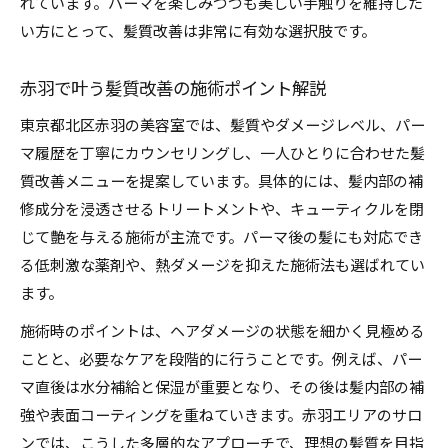
れています。パーマを楽しみつつも美しい手触りを維持した
サロンとセルフケアで変わる髪質改善体験
い方にとって、髪質改善は非常に有効な選択肢です。
髪のダメージに悩むなら知っておくべき対策
赤羽で叶う髪質改善の施術ポイント解説
髪質改善でダメージ悩みを根本からケア
東京都北区赤羽の美容室では、髪質やダメージレベル、パー
パーマ後のダメージ対策と髪質改善の基本
マ履歴を丁寧にカウンセリングし、一人ひとりに合わせた髪
キューティクル損傷に効く髪質改善セルフケア
質改善メニューを提案しています。具体的には、髪内部の補
髪質改善で実感するダメージ回復のプロセス
修成分を浸透させるトリートメントや、キューティクルを閉
毎日のセルフケアで防ぐ髪の傷みと髪質改善
じて艶を与える施術が主流です。パーマ後の髪にも対応でき
美髪を目指す人に役立つパーマ後の知識
る低刺激な薬剤や、熱ダメージを抑えた施術法も選ばれてい
髪質改善で叶えるパーマ後の美髪維持法
ます。
パーマ後の髪質改善に大切な知識と実践
施術時のポイントは、ヘアダメージの状態を細かく見極める
キューティクル保護のための髪質改善法
ことと、必要なケアを段階的に行うことです。例えば、パー
セルフケアで差がつくパーマ後の髪質改善
マ直後は水分補給と保湿が重要となり、その後は髪内部の補
美髪を保つ髪質改善と食事や生活の関係
強や表面コーティングを重ねていきます。赤羽エリアのサロ
ンでは、こうした多層的なアプローチで、理想の髪質を目指