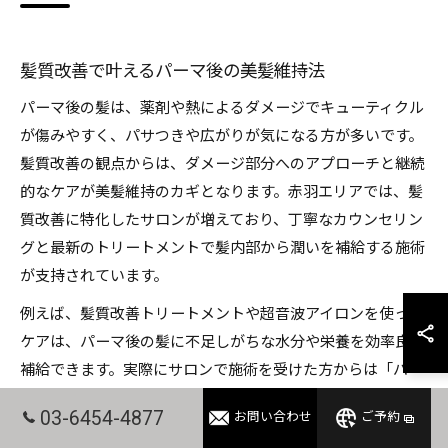
髪質改善で叶えるパーマ後の美髪維持法
パーマ後の髪は、薬剤や熱によるダメージでキューティクル
が傷みやすく、パサつきや広がりが気になる方が多いです。
髪質改善の観点からは、ダメージ部分へのアプローチと継続
的なケアが美髪維持のカギとなります。赤羽エリアでは、髪
質改善に特化したサロンが増えており、丁寧なカウンセリン
グと最新のトリートメントで髪内部から潤いを補給する施術
が支持されています。
例えば、髪質改善トリートメントや超音波アイロンを使った
ケアは、パーマ後の髪に不足しがちな水分や栄養を効率良く
補給できます。実際にサロンで施術を受けた方からは「パー
マの持ちが良くなり、指通りもなめらかになった」との声も
03-6454-4877
お問い合わせ
ご予約
多く、プロのアドバイスを取り入れたケアが成功の秘訣で