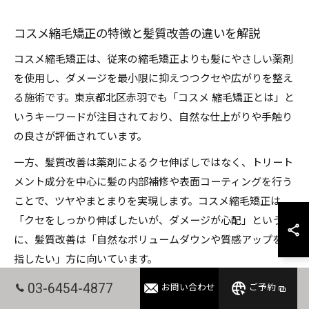
コスメ縮毛矯正の特徴と髪質改善の違いを解説
コスメ縮毛矯正は、従来の縮毛矯正よりも髪にやさしい薬剤
を使用し、ダメージを最小限に抑えつつクセや広がりを整え
る施術です。東京都北区赤羽でも「コスメ 縮毛矯正とは」と
いうキーワードが注目されており、自然な仕上がりや手触り
の良さが評価されています。
一方、髪質改善は薬剤によるクセ伸ばしではなく、トリート
メント成分を中心に髪の内部補修や表面コーティングを行う
ことで、ツヤやまとまりを実現します。コスメ縮毛矯正は
「クセをしっかり伸ばしたいが、ダメージが心配」という方
に、髪質改善は「自然なボリュームダウンや質感アップを目
指したい」方に向いています。
失敗しないためには、施術前に自分の髪の状態やなりたいイ
03-6454-4877
お問い合わせ
ご予約
メージを細かく伝え、薬剤の種類や施術方法を確認すること