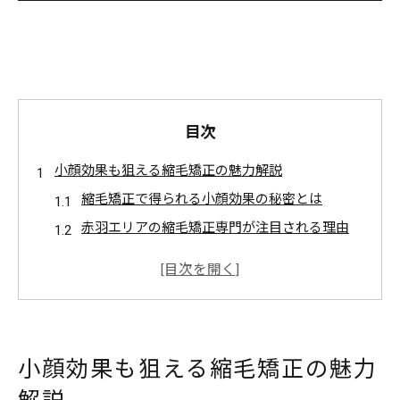
目次
小顔効果も狙える縮毛矯正の魅力解説
縮毛矯正で得られる小顔効果の秘密とは
赤羽エリアの縮毛矯正専門が注目される理由
ボリュームダウンで印象変化する縮毛矯正体験
談
縮毛矯正がもたらす自然な美しさと最新傾向
縮毛矯正と髪質改善で扱いやすさがアップ
小顔効果も狙える縮毛矯正の魅力
扱いやすさが変わる髪質改善ストレートの選び方
縮毛矯正と髪質改善ストレートの違いを解説