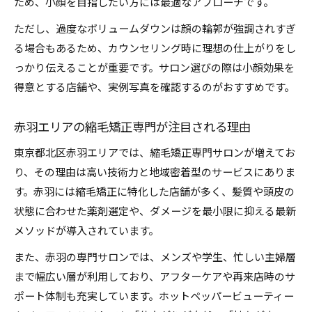
ため、小顔を目指したい方には最適なアプローチです。
縮毛矯正後のアフターケアで美髪をキープ
ただし、過度なボリュームダウンは顔の輪郭が強調されすぎ
口コミで高評価の縮毛矯正メニューとは
る場合もあるため、カウンセリング時に理想の仕上がりをし
自分に合った縮毛矯正と髪質改善の違いを比較
っかり伝えることが重要です。サロン選びの際は小顔効果を
縮毛矯正と髪質改善どちらが自分向きか解説
得意とする店舗や、実例写真を確認するのがおすすめです。
ストパと縮毛矯正の価格比較と選び方のコツ
赤羽エリアの縮毛矯正専門が注目される理由
コスメ縮毛矯正の特徴と髪質改善の違いを解説
赤羽周辺で人気の縮毛矯正メニューを比較
東京都北区赤羽エリアでは、縮毛矯正専門サロンが増えてお
り、その理由は高い技術力と地域密着型のサービスにありま
縮毛矯正が得意な専門サロンの選び方とは
す。赤羽には縮毛矯正に特化した店舗が多く、髪質や頭皮の
縮毛矯正で毎朝楽々ボリュームダウンのコツ
状態に合わせた薬剤選定や、ダメージを最小限に抑える最新
縮毛矯正で忙しい朝も楽にまとまる理由
メソッドが導入されています。
ボリュームダウンで毎朝のスタイリング時短
また、赤羽の専門サロンでは、メンズや学生、忙しい主婦層
縮毛矯正後におすすめの簡単ヘアケア術
まで幅広い層が利用しており、アフターケアや再来店時のサ
小顔効果を引き出す縮毛矯正のアレンジ法
ポート体制も充実しています。ホットペッパービューティー
メンズも納得の縮毛矯正ボリュームダウン術