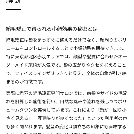
解説
コスメ縮毛矯正で叶う柔らかいストレート髪
メンズ対応も充実した最新縮毛矯正事情
縮毛矯正選びに迷ったときのポイントを紹介
縮毛矯正で得られる小顔効果の秘密とは
口コミで人気の縮毛矯正メニューとは
縮毛矯正は髪をまっすぐに整えるだけでなく、顔周りのボリ
理想のボリュームダウンを叶える最新縮毛矯正事情
ュームをコントロールすることで小顔効果も期待できます。
縮毛矯正で実現する理想のボリュームダウン術
特に東京都北区赤羽エリアでは、顔型や髪質に合わせたオー
ダーメイド施術が人気です。髪の広がりやクセを抑えること
赤羽エリアで人気の縮毛矯正サロン事情
で、フェイスラインがすっきりと見え、全体の印象が引き締
コスメ縮毛矯正の特徴とおすすめの理由
まるのが特徴です。
縮毛矯正専門サロンの選び方を解説
実際に赤羽の縮毛矯正専門サロンでは、前髪やサイドの毛流
縮毛矯正で自然な仕上がりを目指すポイント
れを計算した施術を行い、自然な丸みや流れを残しつつボリ
自然な仕上がりを実現する縮毛矯正の秘密
ュームダウンを実現しています。これにより「顔が一回り小
縮毛矯正で自然な仕上がりを叶える技術
さく見える」「写真映りが良くなった」といった利用者の声
髪質改善と縮毛矯正の合わせ技が人気の理由
も多く聞かれます。髪型の変化は顔立ちの印象にも直結する
ボリュームダウンしながら小顔効果も実感