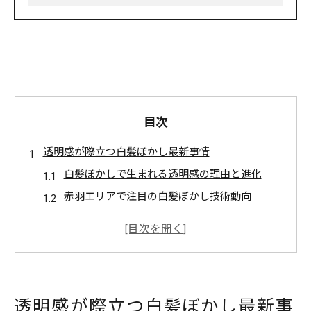
目次
透明感が際立つ白髪ぼかし最新事情
白髪ぼかしで生まれる透明感の理由と進化
赤羽エリアで注目の白髪ぼかし技術動向
白髪ぼかしが叶える自然なツヤ髪の魅力
従来の白髪染めと白髪ぼかしの違いとは
最新白髪ぼかしが若見えに与える影響
自然な若見えを実現する白髪ぼかし法
透明感が際立つ白髪ぼかし最新事
白髪ぼかしで叶える若見えヘアの秘訣