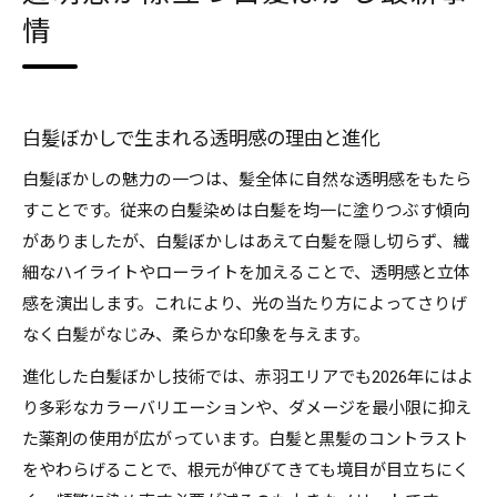
情
透明感アップのための白髪ぼかし施術法
髪質に合わせた白髪ぼかしのおすすめポイント
白髪を活かすぼかしテクニックの解説
白髪ぼかしで立体感とツヤ感を演出する方法
白髪ぼかしで生まれる透明感の理由と進化
白髪ぼかしの持ちやすさと続け方のコツ
白髪ぼかしの魅力の一つは、髪全体に自然な透明感をもたら
白髪ぼかしの持続力を高めるケア方法
すことです。従来の白髪染めは白髪を均一に塗りつぶす傾向
がありましたが、白髪ぼかしはあえて白髪を隠し切らず、繊
白髪ぼかしは何日くらい持つか徹底解説
細なハイライトやローライトを加えることで、透明感と立体
白髪ぼかしが長もちするメンテナンス術
感を演出します。これにより、光の当たり方によってさりげ
持ちやすい白髪ぼかしの選び方と注意点
なく白髪がなじみ、柔らかな印象を与えます。
白髪ぼかしを続ける際のサロン活用法
進化した白髪ぼかし技術では、赤羽エリアでも2026年にはよ
赤羽で叶うダメージレスな白髪ぼかし体験
り多彩なカラーバリエーションや、ダメージを最小限に抑え
ダメージレスな白髪ぼかしの選び方ガイド
た薬剤の使用が広がっています。白髪と黒髪のコントラスト
白髪ぼかし施術で髪質改善を目指す方法
をやわらげることで、根元が伸びてきても境目が目立ちにく
赤羽で人気の白髪ぼかし体験談を紹介