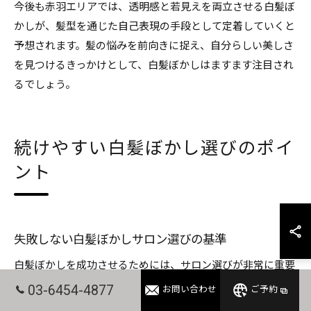
今後も赤羽エリアでは、透明感と若見えを両立させる白髪ぼ
かしが、髪型を通じた自己表現の手段として定着していくと
予想されます。髪の悩みを前向きに捉え、自分らしい美しさ
を見つけるきっかけとして、白髪ぼかしはますます注目され
るでしょう。
続けやすい白髪ぼかし選びのポイ
ント
失敗しない白髪ぼかしサロン選びの基準
白髪ぼかしを成功させるためには、サロン選びが非常に重要
です。特に東京都北区赤羽エリアでは、透明感や若見えを叶
03-6454-4877
お問い合わせ
ご予約
える技術を持つ美容室が増えてきましたが、すべての店舗が