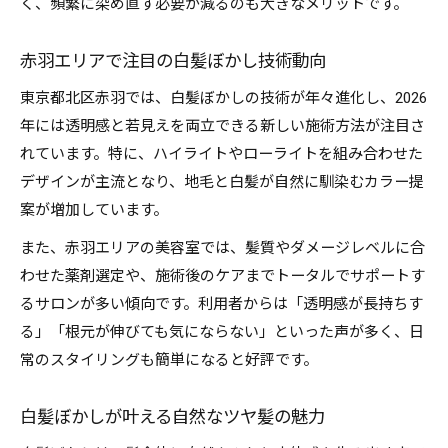
く、頻繁に染め直す必要が減るのも大きなメリットです。
白髪ぼかしでツヤと手触りをアップさせるコツ
低ダメージ白髪ぼかしが得意な美容室の特徴
赤羽エリアで注目の白髪ぼかし技術動向
白髪ぼかしが主役の2026年トレンド解説
東京都北区赤羽では、白髪ぼかしの技術が年々進化し、2026
2026年注目の白髪ぼかし最新トレンド紹介
年には透明感と若見えを両立できる新しい施術方法が注目さ
れています。特に、ハイライトやローライトを組み合わせた
透明感ある白髪ぼかしが支持される理由
デザインが主流となり、地毛と白髪が自然に馴染むカラー提
白髪ぼかしで流行のヘアデザインを作る方法
案が増加しています。
若見えとおしゃれを両立する白髪ぼかし術
また、赤羽エリアの美容室では、髪質やダメージレベルに合
白髪ぼかしがもたらす新しい美の価値観
わせた薬剤選定や、施術後のケアまでトータルでサポートす
続けやすい白髪ぼかし選びのポイント
るサロンが多い傾向です。利用者からは「透明感が長持ちす
失敗しない白髪ぼかしサロン選びの基準
る」「根元が伸びても気にならない」といった声が多く、日
コスパ重視で選ぶ白髪ぼかしのポイント
常のスタイリングも簡単になると好評です。
髪質に合わせた白髪ぼかしの提案方法
白髪ぼかしを長く続けるコツと注意点
白髪ぼかしが叶える自然なツヤ髪の魅力
ホットペッパービューティーで探すコツ