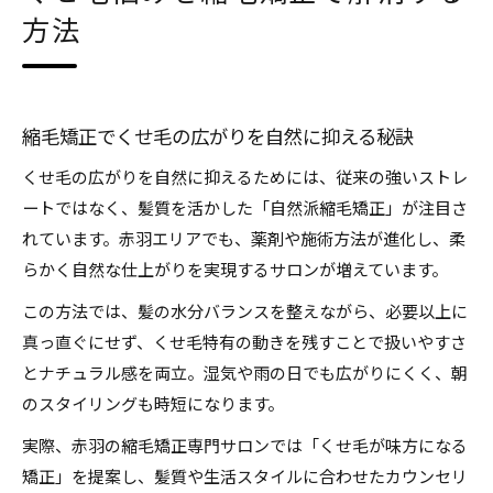
方法
縮毛矯正とストパの違いを詳しく解説します
縮毛矯正で叶える地毛風ナチュラルストレート
コスメ縮毛矯正とは？やわらかな質感を目指す
赤羽エリアで安い縮毛矯正を選ぶポイント
縮毛矯正でくせ毛の広がりを自然に抑える秘訣
湿気や雨の日も扱いやすい髪になる矯正術
くせ毛の広がりを自然に抑えるためには、従来の強いストレ
湿気に強くなる縮毛矯正のケア方法とは
ートではなく、髪質を活かした「自然派縮毛矯正」が注目さ
れています。赤羽エリアでも、薬剤や施術方法が進化し、柔
雨の日も崩れない縮毛矯正後のスタイリング術
らかく自然な仕上がりを実現するサロンが増えています。
縮毛矯正でうねり・広がりを徹底カバーするコ
ツ
この方法では、髪の水分バランスを整えながら、必要以上に
縮毛矯正で朝の髪のお手入れが劇的に短縮
真っ直ぐにせず、くせ毛特有の動きを残すことで扱いやすさ
とナチュラル感を両立。湿気や雨の日でも広がりにくく、朝
赤羽で縮毛矯正メンズも人気の理由を解説
のスタイリングも時短になります。
毎朝が楽になるくせ毛向け縮毛矯正の魅力
実際、赤羽の縮毛矯正専門サロンでは「くせ毛が味方になる
縮毛矯正で時短ヘアセットを叶えるポイント
矯正」を提案し、髪質や生活スタイルに合わせたカウンセリ
くせ毛と縮毛矯正の活かし方をプロが解説