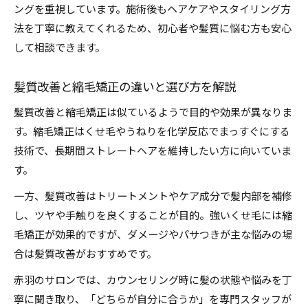
ングを重視しています。施術後もヘアケアやスタイリング方
前髪や顔周りの部分縮毛矯正のメリット
法を丁寧に教えてくれるため、初心者や髪質に悩む方も安心
縮毛矯正で自然さと扱いやすさを両立する方法
して相談できます。
赤羽の縮毛矯正で変わる毎朝の髪悩み対策
ダメージを抑えた縮毛矯正で髪質を活かすコツ
髪質改善と縮毛矯正の違いと選び方を解説
縮毛矯正と髪ダメージを最小限にする施術法
髪質改善と縮毛矯正は似ているようで目的や効果が異なりま
髪質改善と縮毛矯正の組み合わせが人気の理由
す。縮毛矯正はくせ毛やうねりを化学反応でまっすぐにする
コスメ縮毛矯正でやわらかな髪質を目指す方法
技術で、長期間ストレートヘアを維持したい方に向いていま
縮毛矯正後のトリートメント選びのポイント
す。
縮毛矯正はどちらが痛むか徹底比較します
一方、髪質改善はトリートメントやケア成分で髪内部を補修
赤羽で選ぶ地毛風ナチュラル縮毛矯正のヒント
し、ツヤや手触りを良くすることが目的。強いくせ毛には縮
毛矯正が効果的ですが、ダメージやパサつきが主な悩みの場
赤羽で地毛風縮毛矯正を選ぶ際のチェックポイ
合は髪質改善がおすすめです。
ント
ナチュラルな縮毛矯正を叶えるカウンセリング
赤羽のサロンでは、カウンセリング時に髪の状態や悩みを丁
術
寧に聞き取り、「どちらが自分に合うか」を専門スタッフが