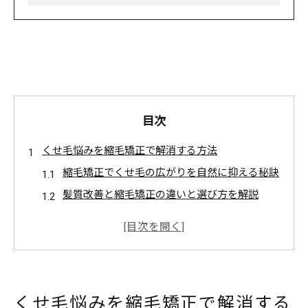
目次
くせ毛悩みを縮毛矯正で解消する方法
縮毛矯正でくせ毛の広がりを自然に抑える秘訣
髪質改善と縮毛矯正の違いと選び方を解説
縮毛矯正はどれくらいのくせ毛に効果的？
縮毛矯正と毎日アイロンの髪ダメージを比較
赤羽で人気の縮毛矯正専門サロンの特徴とは
自然仕上げが叶う赤羽の縮毛矯正最新事情
くせ毛悩みを縮毛矯正で解消する
赤羽で選ばれる自然派縮毛矯正の最新技術とは