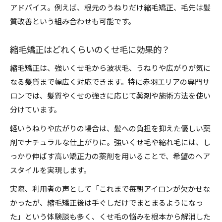
縮毛矯正専門店ならではの提案と安心ポイント
アドバイス。例えば、根元のうねりだけ縮毛矯正、毛先は髪
質改善という組み合わせも可能です。
ホットペッパービューティー赤羽活用術を紹介
メンズにもおすすめな地毛風縮毛矯正の魅力
縮毛矯正はどれくらいのくせ毛に効果的？
縮毛矯正は、強いくせ毛から波状毛、うねりや広がりが気に
なる髪質まで幅広く対応できます。特に赤羽エリアの専門サ
ロンでは、髪質やくせの強さに応じて薬剤や施術方法を使い
分けています。
軽いうねりや広がりの場合は、髪への負担を抑えた優しい薬
剤でナチュラルな仕上がりに。強いくせ毛や縮れ毛には、し
っかり伸ばす高い矯正力の薬剤を用いることで、希望のヘア
スタイルを実現します。
実際、利用者の声として「これまで毎朝アイロンが欠かせな
かったが、縮毛矯正後は手ぐしだけでまとまるようになっ
た」という体験談も多く、くせ毛の悩みを根本から解消した