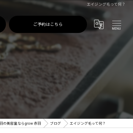
エイジング毛って何？
ご予約はこちら
羽の美容室ならgrow 赤羽
ブログ
エイジング毛って何？