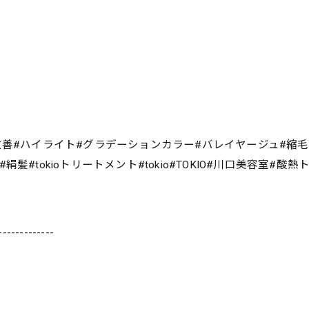
改善#ハイライト#グラデーションカラー#バレイヤージュ#縮
#tokioトリートメント#tokio#TOKIO#川口美容室#酸
-------------