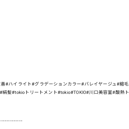
改善#ハイライト#グラデーションカラー#バレイヤージュ#縮
#tokioトリートメント#tokio#TOKIO#川口美容室#酸
-------------