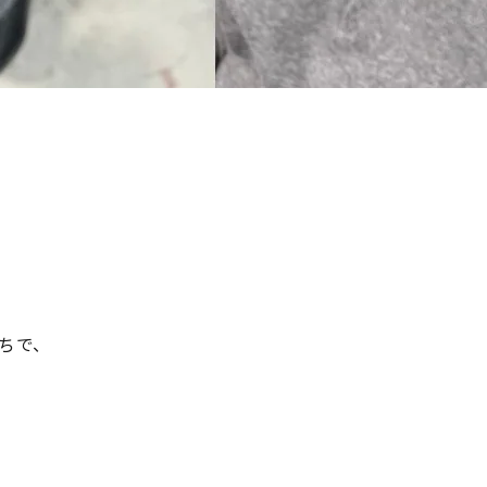
ちで、
で